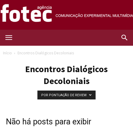
Agência
Início
Encontros Dialógicos Decoloniais
Encontros Dialógicos
Fotec
Decoloniais
POR PONTUAÇÃO DE REVIEW
Não há posts para exibir