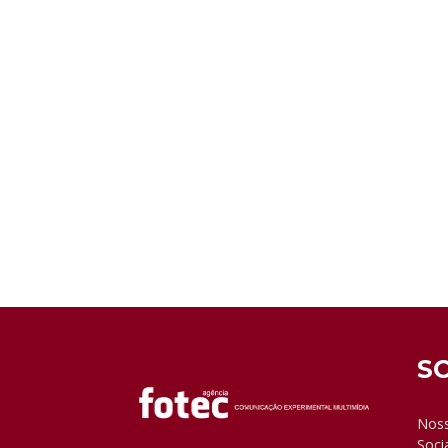
S
Noss
Soci