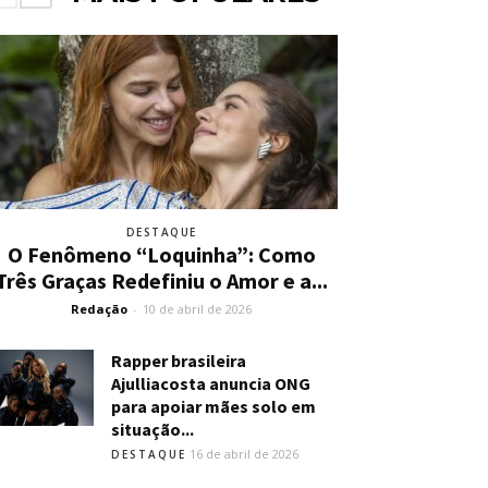
DESTAQUE
O Fenômeno “Loquinha”: Como
Três Graças Redefiniu o Amor e a...
Redação
-
10 de abril de 2026
Rapper brasileira
Ajulliacosta anuncia ONG
para apoiar mães solo em
situação...
16 de abril de 2026
DESTAQUE