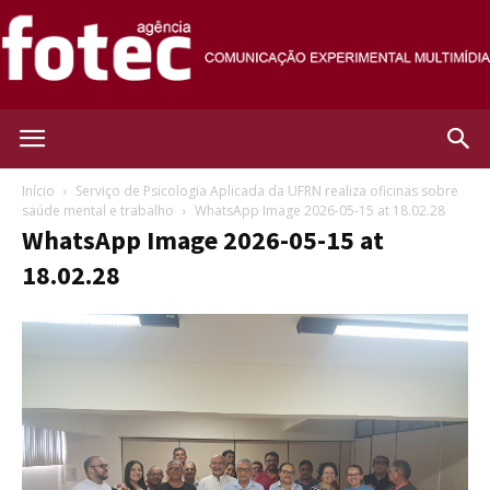
Agência
Início
Serviço de Psicologia Aplicada da UFRN realiza oficinas sobre
saúde mental e trabalho
WhatsApp Image 2026-05-15 at 18.02.28
WhatsApp Image 2026-05-15 at
Fotec
18.02.28