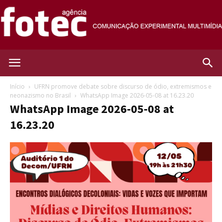
Agência
Início
UFRN promove debate sobre discurso de ódio, extremismos e
neonazismo no Brasil
WhatsApp Image 2026-05-08 at 16.23.20
WhatsApp Image 2026-05-08 at
Fotec
16.23.20