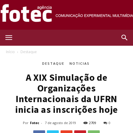
Agência
Início
Destaque
DESTAQUE
NOTICIAS
Fotec
A XIX Simulação de
Organizações
Internacionais da UFRN
inicia as inscrições hoje
Por
Fotec
-
7 de agosto de 2019
2709
0