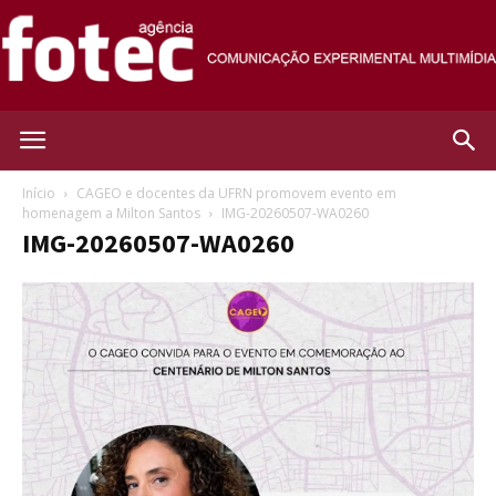
Agência
Início
CAGEO e docentes da UFRN promovem evento em
homenagem a Milton Santos
IMG-20260507-WA0260
IMG-20260507-WA0260
Fotec