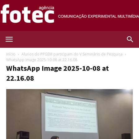
Agência
Início
Alunos do PPGEM participam do V Seminário de Pesquisa
WhatsApp Image 2025-10-08 at 22.16.08
WhatsApp Image 2025-10-08 at
Fotec
22.16.08