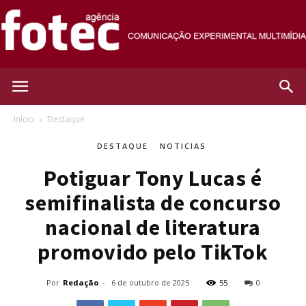
Agência
Início
Destaque
DESTAQUE
NOTICIAS
Fotec
Potiguar Tony Lucas é
semifinalista de concurso
nacional de literatura
promovido pelo TikTok
Por
Redação
-
6 de outubro de 2025
55
0