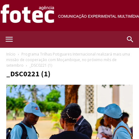
Agência
Início
Programa Trilhas Potiguares Internacional realizará mais uma
missão de cooperação com Moçambique, no próximo mês de
setembro
_DSC0221 (1)
Fotec
_DSC0221 (1)