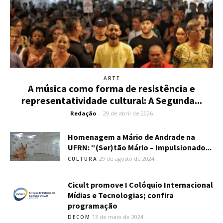
ARTE
A música como forma de resistência e
representatividade cultural: A Segunda...
Redação
-
29 de abril de 2026
Homenagem a Mário de Andrade na
UFRN: “(Ser)tão Mário – Impulsionado...
29 de agosto de 2024
CULTURA
Cicult promove I Colóquio Internacional
Mídias e Tecnologias; confira
programação
13 de maio de 2024
DECOM