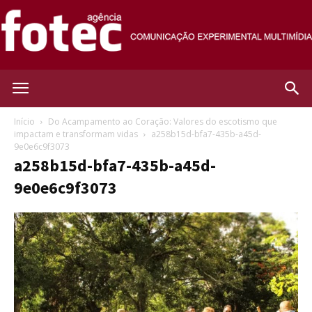
Agência
Início
Do Acampamento ao Coração: Valores do escotismo que
impactam e transformam vidas
a258b15d-bfa7-435b-a45d-
9e0e6c9f3073
Fotec
a258b15d-bfa7-435b-a45d-
9e0e6c9f3073