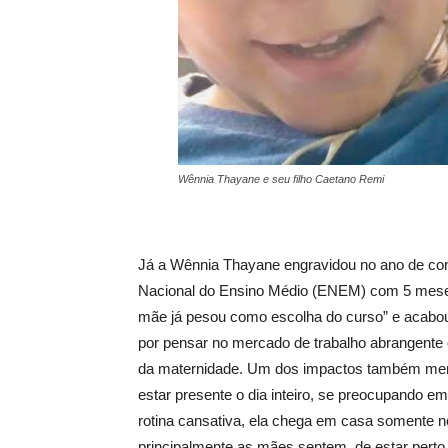
Wênnia Thayane e seu filho Caetano Remi
Já a Wênnia Thayane engravidou no ano de con
Nacional do Ensino Médio (ENEM) com 5 meses
mãe já pesou como escolha do curso” e acabou
por pensar no mercado de trabalho abrangente
da maternidade. Um dos impactos também menc
estar presente o dia inteiro, se preocupando e
rotina cansativa, ela chega em casa somente no
principalmente as mães sentem, de estar perto