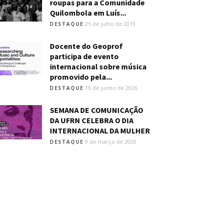
roupas para a Comunidade
Quilombola em Luís...
25 de julho de 2019
DESTAQUE
Docente do Geoprof
participa de evento
internacional sobre música
promovido pela...
19 de junho de 2026
DESTAQUE
SEMANA DE COMUNICAÇÃO
DA UFRN CELEBRA O DIA
INTERNACIONAL DA MULHER
9 de março de 2020
DESTAQUE