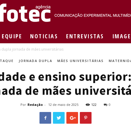
EQUIPE
NOTICIAS
ENTREVISTAS
IMAGE
Agência
a dupla jornada de mães universitárias
TAQUE
JORNADA DUPLA
MÃES UNIVERSITÁRIAS
MATERNID
dade e ensino superior:
Fotec
nada de mães universitá
Por
Redação
-
12 de maio de 2025
122
0