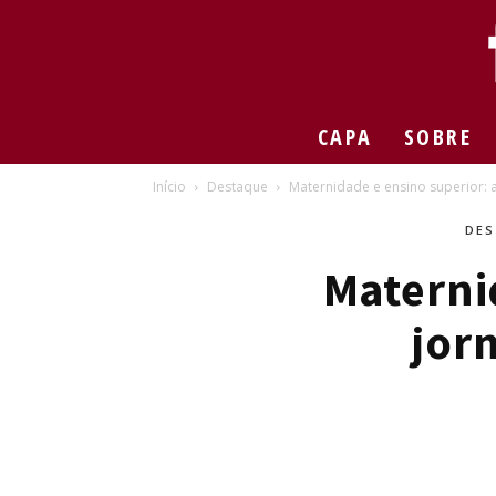
CAPA
SOBRE
Início
Destaque
Maternidade e ensino superior: 
DES
Materni
jor