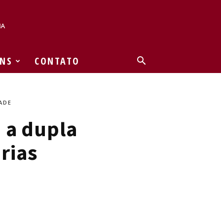
NS
CONTATO
ADE
 a dupla
rias