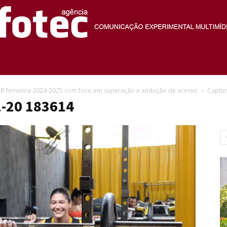
Agência
ga B feminina 2024-2025 com foco em superação e ambição de acesso
Captur
1-20 183614
Fotec