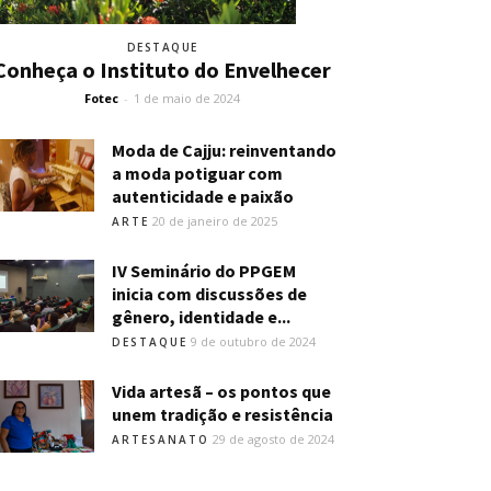
DESTAQUE
Conheça o Instituto do Envelhecer
Fotec
-
1 de maio de 2024
Moda de Cajju: reinventando
a moda potiguar com
autenticidade e paixão
20 de janeiro de 2025
ARTE
IV Seminário do PPGEM
inicia com discussões de
gênero, identidade e...
9 de outubro de 2024
DESTAQUE
Vida artesã – os pontos que
unem tradição e resistência
29 de agosto de 2024
ARTESANATO