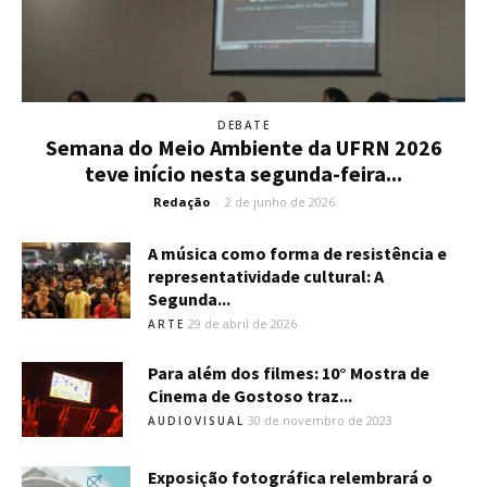
DEBATE
Semana do Meio Ambiente da UFRN 2026
teve início nesta segunda-feira...
Redação
-
2 de junho de 2026
A música como forma de resistência e
representatividade cultural: A
Segunda...
29 de abril de 2026
ARTE
Para além dos filmes: 10° Mostra de
Cinema de Gostoso traz...
30 de novembro de 2023
AUDIOVISUAL
Exposição fotográfica relembrará o