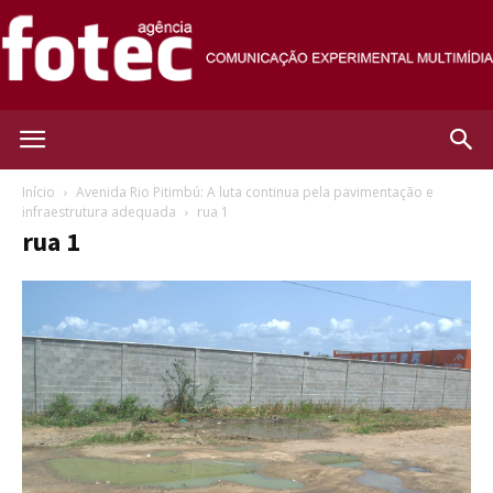
Agência
Início
Avenida Rio Pitimbú: A luta continua pela pavimentação e
infraestrutura adequada
rua 1
rua 1
Fotec