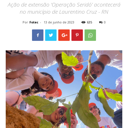
Ação de extensão ‘Operação Seridó’ acontecerá
no município de Laurentino Cruz - RN
Por
Fotec
-
13 de junho de 2023
635
0