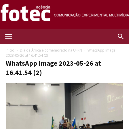
Agência
Início
Dia da África é comemorado na UFRN
WhatsApp Image
2023-05-26 at 16.41.54 (2)
WhatsApp Image 2023-05-26 at
Fotec
16.41.54 (2)