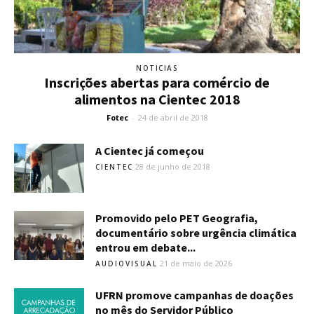
NOTICIAS
Inscrições abertas para comércio de
alimentos na Cientec 2018
Fotec
-
24 de abril de 2018
A Cientec já começou
28 de junho de 2018
CIENTEC
Promovido pelo PET Geografia,
documentário sobre urgência climática
entrou em debate...
21 de maio de 2026
AUDIOVISUAL
UFRN promove campanhas de doações
no mês do Servidor Público