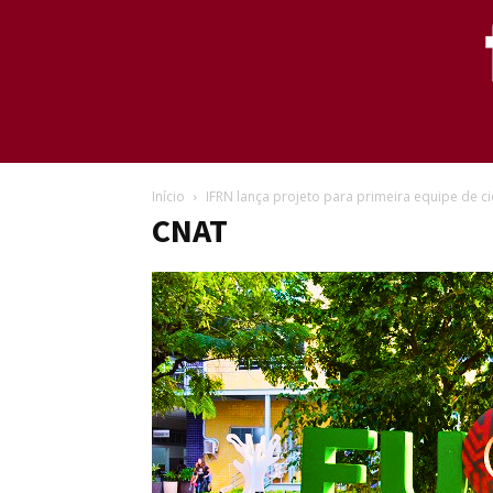
Início
IFRN lança projeto para primeira equipe de c
CNAT