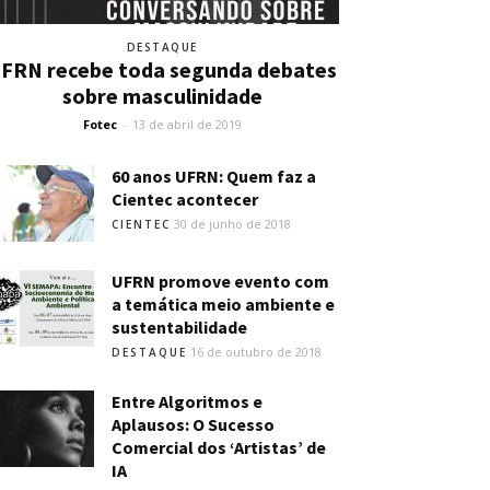
DESTAQUE
FRN recebe toda segunda debates
sobre masculinidade
Fotec
-
13 de abril de 2019
60 anos UFRN: Quem faz a
Cientec acontecer
30 de junho de 2018
CIENTEC
UFRN promove evento com
a temática meio ambiente e
sustentabilidade
16 de outubro de 2018
DESTAQUE
Entre Algoritmos e
Aplausos: O Sucesso
Comercial dos ‘Artistas’ de
IA