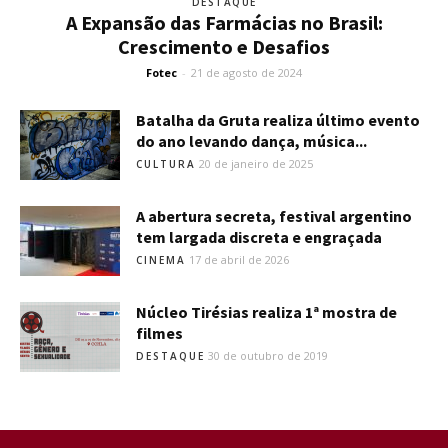
DESTAQUE
A Expansão das Farmácias no Brasil:
Crescimento e Desafios
Fotec
-
21 de agosto de 2024
Batalha da Gruta realiza último evento
do ano levando dança, música...
20 de janeiro de 2025
CULTURA
A abertura secreta, festival argentino
tem largada discreta e engraçada
17 de abril de 2026
CINEMA
Núcleo Tirésias realiza 1ª mostra de
filmes
30 de outubro de 2019
DESTAQUE