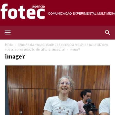
Agência
Início
Semana da Musicalidade Capoeirística realizada na UFRN deu
voz a representação de cultura ancestral
image7
image7
Fotec