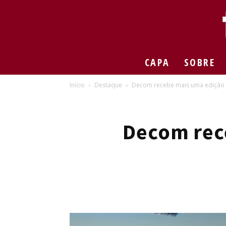
CAPA
SOBRE
Início
Destaque
Decom recebe mais uma edição
Decom rec