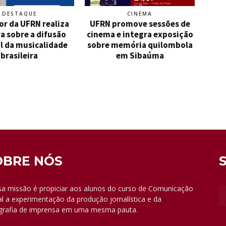
DESTAQUE
CINEMA
or da UFRN realiza
UFRN promove sessões de
a sobre a difusão
cinema e integra exposição
l da musicalidade
sobre memória quilombola
brasileira
em Sibaúma
OBRE NÓS
a missão é propiciar aos alunos do curso de Comunicação
al a experimentação da produção jornalística e da
grafia de imprensa em uma mesma pauta.