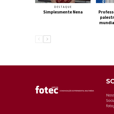
DESTAQUE
Simplesmente Nena
Profess
palestr
mundia
S
Noss
Soci
foto