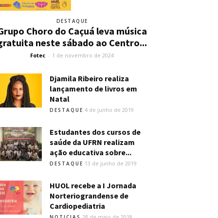
DESTAQUE
Grupo Choro do Caçuá leva música
gratuita neste sábado ao Centro...
Fotec
-
1 de novembro de 2024
Djamila Ribeiro realiza
lançamento de livros em
Natal
4 de junho de 2019
DESTAQUE
Estudantes dos cursos de
saúde da UFRN realizam
ação educativa sobre...
13 de junho de 2019
DESTAQUE
HUOL recebe a I Jornada
Norteriograndense de
Cardiopediatria
28 de maio de 2018
NOTICIAS