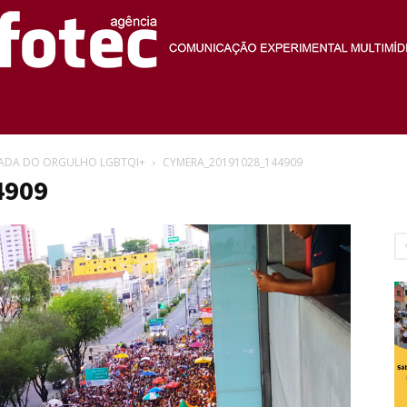
Agência
ARADA DO ORGULHO LGBTQI+
CYMERA_20191028_144909
4909
Fotec