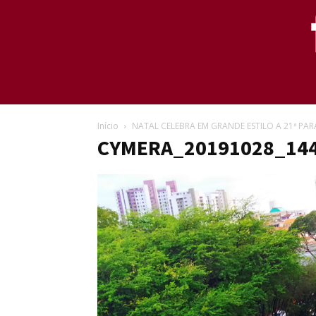
Início
NATAL CELEBRA EM GRANDE ESTILO A 21ª P
CYMERA_20191028_14