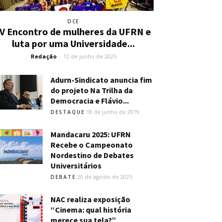
DCE
IV Encontro de mulheres da UFRN e
luta por uma Universidade...
Redação
-
12 de junho de 2025
Adurn-Sindicato anuncia fim
do projeto Na Trilha da
Democracia e Flávio...
18 de junho de 2019
DESTAQUE
Mandacaru 2025: UFRN
Recebe o Campeonato
Nordestino de Debates
Universitários
20 de agosto de 2025
DEBATE
NAC realiza exposição
“Cinema: qual história
merece sua tela?”