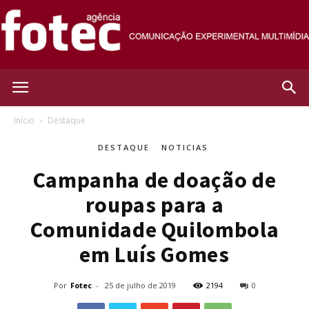
Agência
Início
Destaque
DESTAQUE
NOTICIAS
Fotec
Campanha de doação de
roupas para a
Comunidade Quilombola
em Luís Gomes
Por
Fotec
-
25 de julho de 2019
2194
0