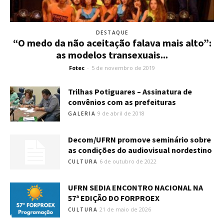
DESTAQUE
“O medo da não aceitação falava mais alto”:
as modelos transexuais...
Fotec
-
5 de novembro de 2019
Trilhas Potiguares – Assinatura de
convênios com as prefeituras
9 de abril de 2018
GALERIA
Decom/UFRN promove seminário sobre
as condições do audiovisual nordestino
6 de outubro de 2022
CULTURA
UFRN SEDIA ENCONTRO NACIONAL NA
57ª EDIÇÃO DO FORPROEX
21 de maio de 2026
CULTURA