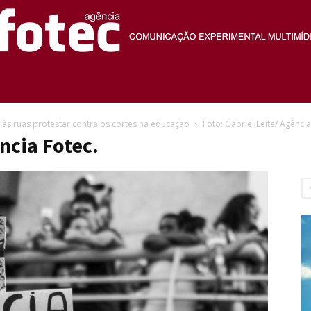
Agência
 às ruas protestar contra os cortes na educação
Foto: Gabriel Leite/ Agência
ncia Fotec.
Fotec