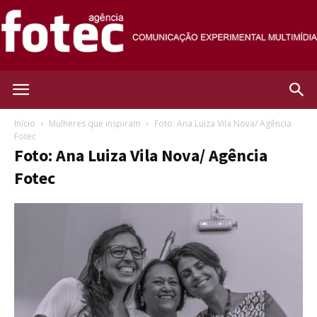
Agência
Início
Mulheres que inspiram
Foto: Ana Luiza Vila Nova/ Agência
Fotec
Foto: Ana Luiza Vila Nova/ Agência
Fotec
Fotec