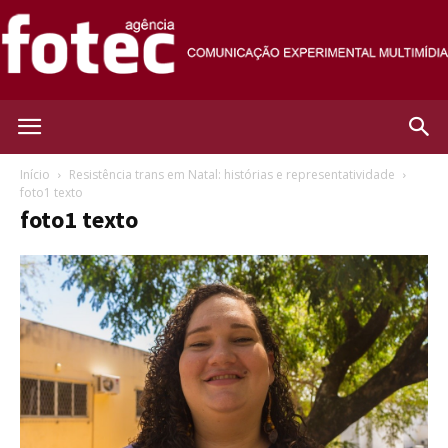
Agência
Início
Resistência trans em Natal: histórias e representatividade
foto1 texto
foto1 texto
Fotec