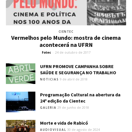
CIENTEC
Vermelhos pelo Mundo: mostra de cinema
acontecerá na UFRN
Fotec
-
24 de outubro de 2017
UFRN PROMOVE CAMPANHA SOBRE
SAÚDE E SEGURANÇA NO TRABALHO
9 de abril de 2018
NOTICIAS
Programação Cultural na abertura da
24ª edição da Cientec
29 de junho de 2018
GALERIA
Morte e vida de Rabicó
30 de agosto de 2024
AUDIOVISUAL