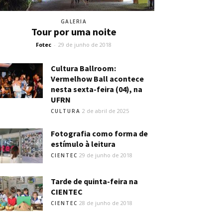
GALERIA
Tour por uma noite
Fotec
-
29 de junho de 2018
Cultura Ballroom:
Vermelhow Ball acontece
nesta sexta-feira (04), na
UFRN
2 de abril de 2025
CULTURA
Fotografia como forma de
estímulo à leitura
29 de junho de 2018
CIENTEC
Tarde de quinta-feira na
CIENTEC
28 de junho de 2018
CIENTEC