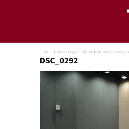
Início
E-book resgata história do jornalismo potigu
DSC_0292