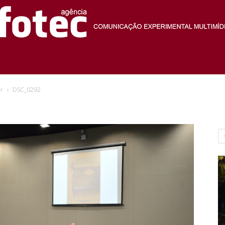
Agência
ar
DSC_0292
Fotec