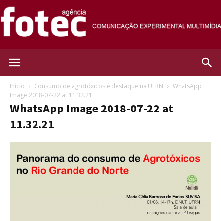
Agência
Início
Consumo de agrotóxicos é destaque na UFRN
WhatsApp
Image 2018-07-22 at 11.32.21
WhatsApp Image 2018-07-22 at
Fotec
11.32.21