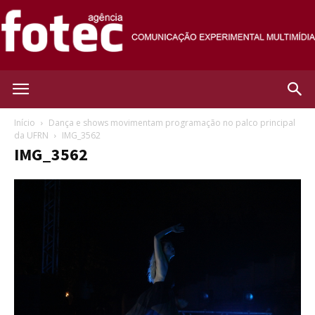
Agência
Início
Dança e shows movimentam programação no palco principal
da UFRN
IMG_3562
IMG_3562
Fotec