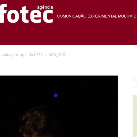
Agência
palco principal da UFRN
IMG_0132
Fotec