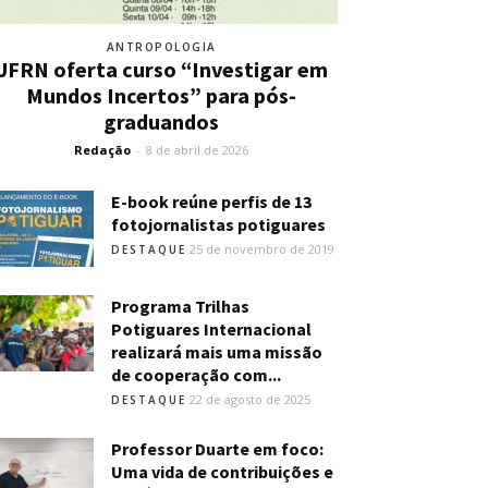
ANTROPOLOGIA
UFRN oferta curso “Investigar em
Mundos Incertos” para pós-
graduandos
Redação
-
8 de abril de 2026
E-book reúne perfis de 13
fotojornalistas potiguares
25 de novembro de 2019
DESTAQUE
Programa Trilhas
Potiguares Internacional
realizará mais uma missão
de cooperação com...
22 de agosto de 2025
DESTAQUE
Professor Duarte em foco:
Uma vida de contribuições e