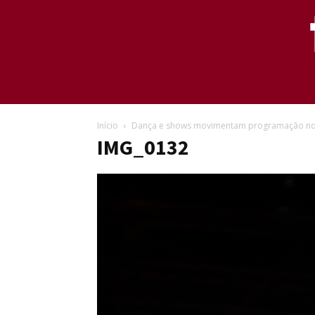
Início
Dança e shows movimentam programação no 
IMG_0132