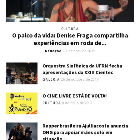
CULTURA
O palco da vida: Denise Fraga compartilha
experiências em roda de...
Redação
-
1 de abril de 2025
Orquestra Sinfônica da UFRN fecha
apresentações da XXIII Cientec
26 de outubro de 2017
GALERIA
O CINE LIVRE ESTÁ DE VOLTA!
8 de maio de 2019
CULTURA
Rapper brasileira Ajulliacosta anuncia
ONG para apoiar mães solo em
situação...