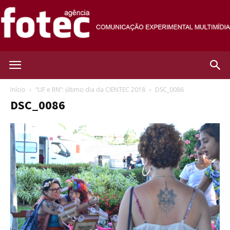
Agência
Início
“UF e RN”: último dia da CIENTEC 2018
DSC_0086
DSC_0086
Fotec