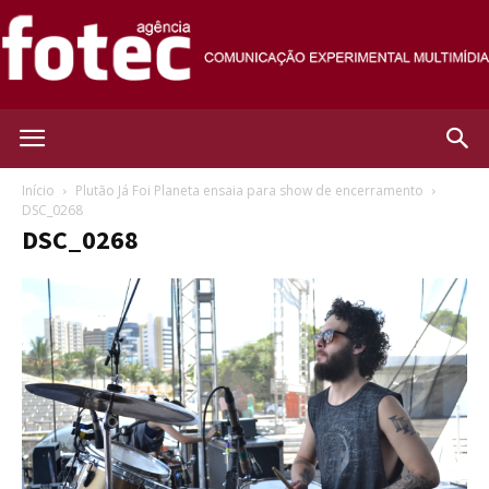
Agência
Início
Plutão Já Foi Planeta ensaia para show de encerramento
DSC_0268
DSC_0268
Fotec