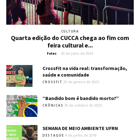
CULTURA
Quarta edição do CUCCA chega ao fim com
feira cultural e...
Fotec
-
20 de julho de 2024
CrossFit na vida real: transformação,
saúde e comunidade
20 de janeiro de 2025
CROSSFIT
“Bandido bom é bandido morto?”
30 de outubro de 2025
CRÔNICAS
SEMANA DE MEIO AMBIENTE UFRN
4 de junho de 2018
DESTAQUE