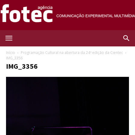
Agência
Início
Programação Cultural na abertura da 24ª edição da Cientec
IMG_3356
IMG_3356
Fotec