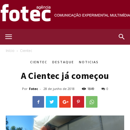
Agência
Início
Cientec
CIENTEC
DESTAQUE
NOTICIAS
Fotec
A Cientec já começou
Por
Fotec
-
28 de junho de 2018
1849
0