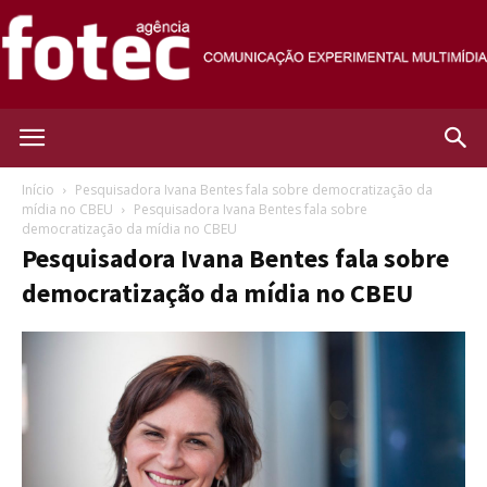
Agência
Início
Pesquisadora Ivana Bentes fala sobre democratização da
mídia no CBEU
Pesquisadora Ivana Bentes fala sobre
democratização da mídia no CBEU
Fotec
Pesquisadora Ivana Bentes fala sobre
democratização da mídia no CBEU