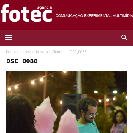
Agência
Início
Luzes: vida para a Cientec
DSC_0086
DSC_0086
Fotec