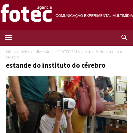
Agência
Início
Beleza e diversão na CIENTEC 2018
estande do instituto do
cérebro
estande do instituto do cérebro
Fotec