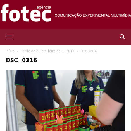
Agência
Início
Tarde de quinta-feira na CIENTEC
DSC_0316
DSC_0316
Fotec