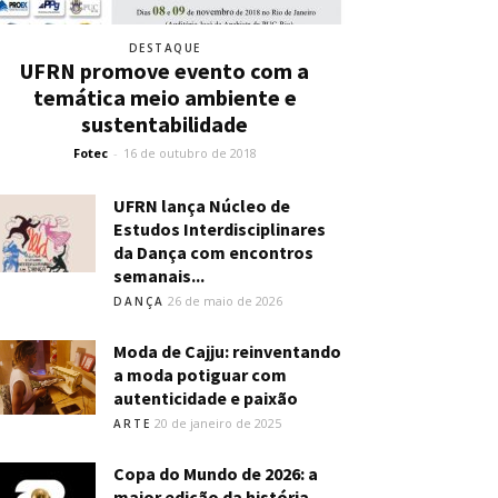
DESTAQUE
UFRN promove evento com a
temática meio ambiente e
sustentabilidade
Fotec
-
16 de outubro de 2018
UFRN lança Núcleo de
Estudos Interdisciplinares
da Dança com encontros
semanais...
26 de maio de 2026
DANÇA
Moda de Cajju: reinventando
a moda potiguar com
autenticidade e paixão
20 de janeiro de 2025
ARTE
Copa do Mundo de 2026: a
maior edição da história