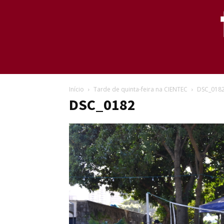
Início
Tarde de quinta-feira na CIENTEC
DSC_018
DSC_0182