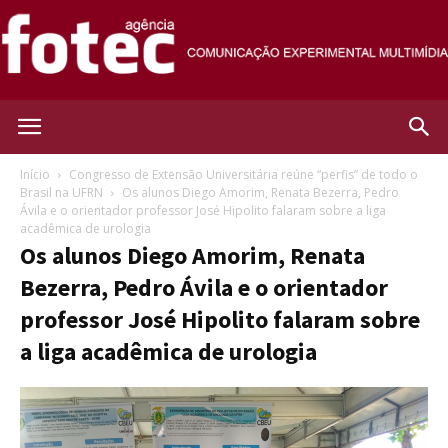
Agência
Início
Congresso de Extensão Universitária reúne “perfis” de todo o
Brasil na UFRN
Os alunos Diego Amorim, Renata Bezerra, Pedro
Ávila e o orientador professor José Hipolito falaram sobre a liga
acadêmica de urologia
Fotec
Os alunos Diego Amorim, Renata
Bezerra, Pedro Ávila e o orientador
professor José Hipolito falaram sobre
a liga acadêmica de urologia