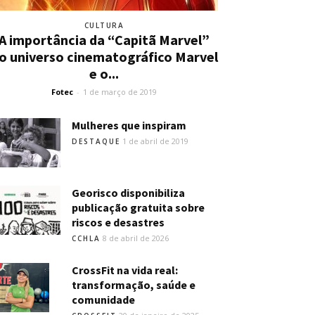
CULTURA
A importância da “Capitã Marvel”
o universo cinematográfico Marvel
e o...
Fotec
-
1 de março de 2019
Mulheres que inspiram
1 de abril de 2019
DESTAQUE
Georisco disponibiliza
publicação gratuita sobre
riscos e desastres
8 de abril de 2026
CCHLA
CrossFit na vida real:
transformação, saúde e
comunidade