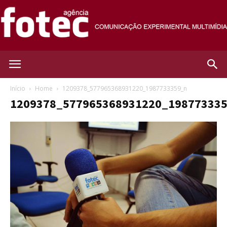
Agência
Início
Home
1209378_577965368931220_1987733359_n
1209378_577965368931220_19877333
Fotec