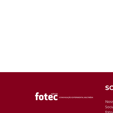
S
Noss
Soci
foto