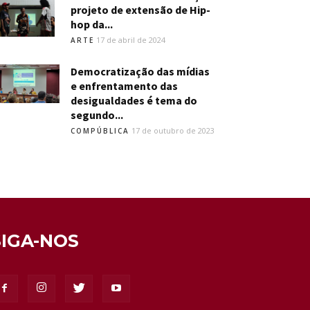
projeto de extensão de Hip-
hop da...
17 de abril de 2024
ARTE
Democratização das mídias
e enfrentamento das
desigualdades é tema do
segundo...
17 de outubro de 2023
COMPÚBLICA
SIGA-NOS