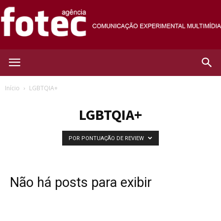
Agência
Início
LGBTQIA+
LGBTQIA+
Fotec
POR PONTUAÇÃO DE REVIEW
Não há posts para exibir