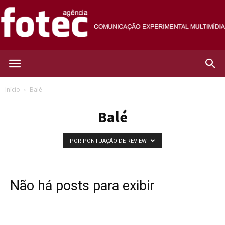
Agência
Início
Balé
Balé
Fotec
POR PONTUAÇÃO DE REVIEW
Não há posts para exibir