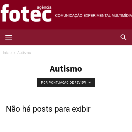
Agência
Início
Autismo
Autismo
Fotec
POR PONTUAÇÃO DE REVIEW
Não há posts para exibir